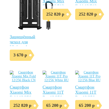
Xiaomi Mix
Xiaomi Mix
Fold 16/512
Fold 12/512
Ceramic CN
Black CN
252 820 р
252 820 р
Защищённый
чехол для
Ulefone Armor
X10/X10 Pro
3 670 р
оригинал
Смартфон
Смартфон
Смартфон
Xiaomi Mix
Xiaomi 11T
Xiaomi 11T
Fold 12/256
Pro 12/256
Pro 12/256
Black CN
White RU
Blue RU
252 820 р
65 200 р
65 200 р