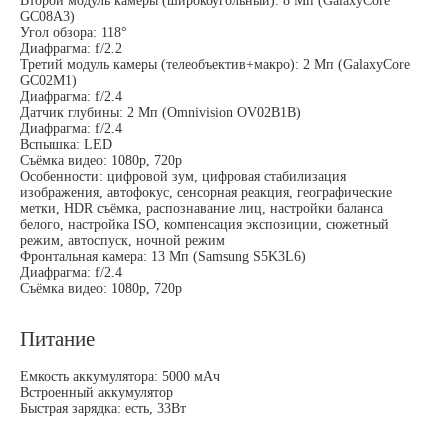
Второй модуль камеры (широкоугольный): 8 Мп (GalaxyCore
GC08A3)
Угол обзора: 118°
Диафрагма: f/2.2
Третий модуль камеры (телеобъектив+макро): 2 Мп (GalaxyCore
GC02M1)
Диафрагма: f/2.4
Датчик глубины: 2 Мп (Omnivision OV02B1B)
Диафрагма: f/2.4
Вспышка: LED
Съёмка видео: 1080p, 720p
Особенности: цифровой зум, цифровая стабилизация
изображения, автофокус, сенсорная реакция, географические
метки, HDR съёмка, распознавание лиц, настройки баланса
белого, настройка ISO, компенсация экспозиции, сюжетный
режим, автоспуск, ночной режим
Фронтальная камера: 13 Мп (Samsung S5K3L6)
Диафрагма: f/2.4
Съёмка видео: 1080p, 720p
Питание
Емкость аккумулятора: 5000 мАч
Встроенный аккумулятор
Быстрая зарядка: есть, 33Вт