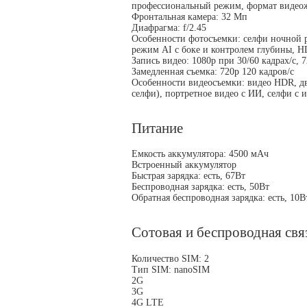
профессиональный режим, формат видео
Фронтальная камера: 32 Мп
Диафрагма: f/2.45
Особенности фотосъемки: селфи ночной 
режим AI с боке и контролем глубины, 
Запись видео: 1080p при 30/60 кадрах/c, 
Замедленная съемка: 720p 120 кадров/c
Особенности видеосъемки: видео HDR, д
селфи), портретное видео с ИИ, селфи с 
Питание
Емкость аккумулятора: 4500 мАч
Встроенный аккумулятор
Быстрая зарядка: есть, 67Вт
Беспроводная зарядка: есть, 50Вт
Обратная беспроводная зарядка: есть, 10В
Сотовая и беспроводная свя
Количество SIM: 2
Тип SIM: nanoSIM
2G
3G
4G LTE