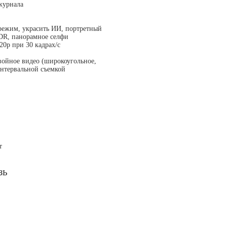
журнала
режим, украсить ИИ, портретный
HDR, панорамное селфи
720p при 30 кадрах/c
войное видео (широкоугольное,
интервальной съемкой
т
зь