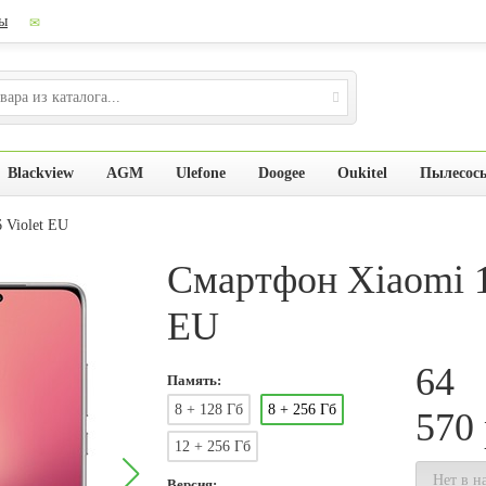
ы
Blackview
AGM
Ulefone
Doogee
Oukitel
Пылесос
 Violet EU
Смартфон Xiaomi 12
EU
64
Память:
8 + 128 Гб
8 + 256 Гб
570
12 + 256 Гб
Нет в н
Версия: