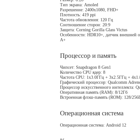
Тип экрана: Amoled
Разрешение: 2400x1080, FHD+
Плотность: 419 ppi
Частота обновления: 120 Гц
Соотношение сторон: 20:9
Защита: Corning Gorilla Glass Victus
Особенности: HDR10+, датчик внешней о
А+
Процессор и память
Чипсет: Snapdragon 8 Gen1
Количество CPU ядер: 8
Частота CPU: 1x3.0ГГц + 3x2.5ГГц + 4x1
Графический процессор: Qualcomm Adren
Процессор искусственного интеллекта: 
Оперативная память (RAM): 8/12Гб
Встроенная флэш-память (ROM): 128/256
Операционная система
Операционная система: Android 12