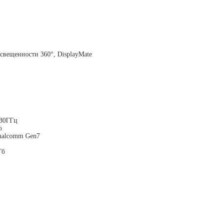
свещенности 360°, DisplayMate
.80ГГц
o
Qualcomm Gen7
Гб