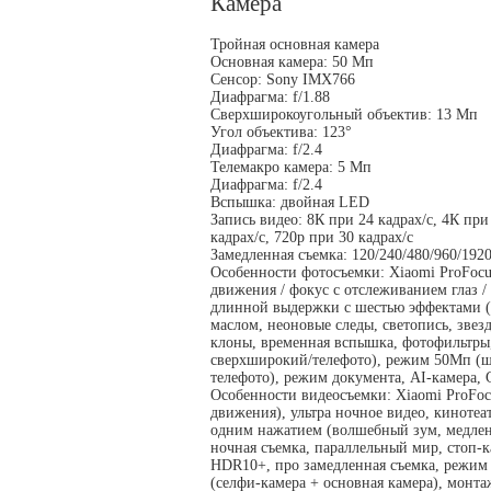
Камера
Тройная основная камера
Основная камера: 50 Мп
Сенсор: Sony IMX766
Диафрагма: f/1.88
Сверхширокоугольный объектив: 13 Мп
Угол объектива: 123°
Диафрагма: f/2.4
Телемакро камера: 5 Мп
Диафрагма: f/2.4
Вспышка: двойная LED
Запись видео: 8К при 24 кадрах/c, 4К при
кадрах/c, 720p при 30 кадрах/c
Замедленная съемка: 120/240/480/960/1920
Особенности фотосъемки: Xiaomi ProFocu
движения / фокус с отслеживанием глаз /
длинной выдержки с шестью эффектами (
маслом, неоновые следы, светопись, звезд
клоны, временная вспышка, фотофильтры
сверхширокий/телефото), режим 50Мп (
телефото), режим документа, AI-камера, 
Особенности видеосъемки: Xiaomi ProFoc
движения), ультра ночное видео, киноте
одним нажатием (волшебный зум, медлен
ночная съемка, параллельный мир, стоп-к
HDR10+, про замедленная съемка, режим 
(селфи-камера + основная камера), монта