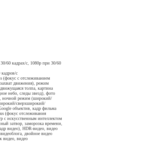
 30/60 кадрах/c, 1080p при 30/60
 кадров/c
s (фокус с отслеживанием
 захват движения), режим
движущаяся толпа, картина
ное небо, следы звезд), фото
, ночной режим (широкий/
широкий/сверхширокий/
Google объектив, кадр фильма
us (фокус отслеживания
атр с искусственным интеллектом
ный затвор, заморозка времени,
адр видео), HDR-видео, видео
видеоблога, двойное видео
ж видео, видео