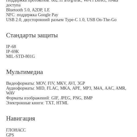
Поддержка протоколов: 802.11 a/b/g/n/ac, Wi-Fi Direct, точка
доступа
Bluetooth 5.0, A2DP, LE
NFC: поддержка Google Pay
USB 2.0, двусторонний разъем Type-C 1.0, USB On-The-Go
Стандарты защиты
IP-68
IP-69К
MIL-STD-801G
Мультимедиа
Видеоформаты: MOV, FIV, MKV, AVI, 3GP
Аудиоформаты: MID, FLAC, MKA, APE, MP3, M4A, AAC, AMR,
WAV
Форматы изображений: GIF, JPEG, PNG, BMP
Электронные книги: TXT, HTML
Навигация
ГЛОНАСС
GPS