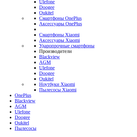
Ulefone
Doogee
Oukitel
Смартфоны OnePlus
Аксессуары OnePlus
Смартфоны Xiaomi
Аксессуары Xiaomi
Ударопрочные смартфоны
Производители
Blackview
AGM
Ulefone
Doogee
Oukitel
Ноутбуки Xiaomi
Пылесосы Xiaomi
OnePlus
Blackview
AGM
Ulefone
Doogee
Oukitel
Пылесосы