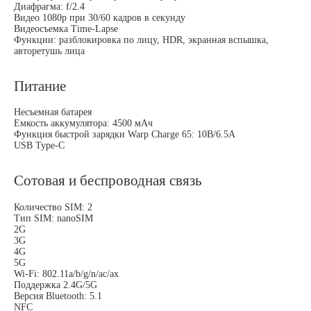
Диафрагма: f/2.4
Видео 1080p при 30/60 кадров в секунду
Видеосъемка Time-Lapse
Функции: разблокировка по лицу, HDR, экранная вспышка,
авторетушь лица
Питание
Несъемная батарея
Емкость аккумулятора: 4500 мАч
Функция быстрой зарядки Warp Charge 65: 10В/6.5А
USB Type-C
Сотовая и беспроводная связь
Количество SIM: 2
Тип SIM: nanoSIM
2G
3G
4G
5G
Wi-Fi: 802.11a/b/g/n/ac/ax
Поддержка 2.4G/5G
Версия Bluetooth: 5.1
NFC