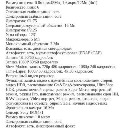
Размер пикселя: 0.8мкрм/48Мп, 1.6мкрм/12Мп (4в1)
Количество линз: 6
Оптическая стабилизация: есть
Электронная стабилизация: есть
Диафрагма: f/1.75
Сверхширокоугольный объектив: 16 Мп
Диафрагма: f/2.25
Угол обзора: 123°
Макрокамера: 5 Мп
Монохромный объектив: 2 Мп
Вспышка: есть, двойная светодиодная
Автофокус: есть, мультиавтофокусировка (PDAF+CAF)
Запись 4K 30/60 кадров/сек
Запись 1080P 30/60 кадров/сек
Slow-Motion: запись 720p 480 кадров/сек, 1080p 240 кадров/сек
Time-Lapse: 1080P 30 кадров/сек, 4k 30 кадров/сек
Встроенный видео редактор
Функции: запись видео с изменённым соотношением сторон,
видео HDR, распознавание Cat&Dog&фокусировка, UltraShot
HDR, режим ночной сцены, режим Super Micro, портретный
режим, режим Pro, панорамный режим, распознавание сцен ИИ,
RAW-формат, Video портрет, Макро-режим, фильтры, видео-
фокусировка на объекте, Super Stable, ночная видеосъёмка
Фронтальная камера: 16 Мп
Сенсор: Sony IMX471
Размер пикселя: 1.0 мкрм
Электронная стабилизация: есть
Автофокус: есть, фиксированный фокус