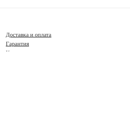
Доставка и оплата
Гарантия
Контакты
Контакты
Адрес: Москва
Email:
mail@kitsmart.ru
© 2026 Магазин защищённых смартфонов
Политика
конфиденциальности