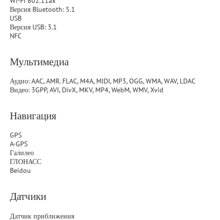
Wi-Fi 802.11ax
Версия Bluetooth: 5.1
USB
Версия USB: 3.1
NFC
Мультимедиа
Аудио: AAC, AMR. FLAC, M4A, MIDI, MP3, OGG, WMA, WAV, LDAC
Видео: 3GPP, AVI, DivX, MKV, MP4, WebM, WMV, Xvid
Навигация
GPS
A-GPS
Галилео
ГЛОНАСС
Beidou
Датчики
Датчик приближения