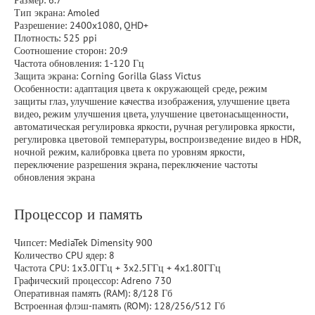
Размер: 6.7"
Тип экрана: Amoled
Разрешение: 2400x1080, QHD+
Плотность: 525 ppi
Соотношение сторон: 20:9
Частота обновления: 1-120 Гц
Защита экрана: Corning Gorilla Glass Victus
Особенности: адаптация цвета к окружающей среде, режим
защиты глаз, улучшение качества изображения, улучшение цвета
видео, режим улучшения цвета, улучшение цветонасыщенности,
автоматическая регулировка яркости, ручная регулировка яркости,
регулировка цветовой температуры, воспроизведение видео в HDR,
ночной режим, калибровка цвета по уровням яркости,
переключение разрешения экрана, переключение частоты
обновления экрана
Процессор и память
Чипсет: MediaTek Dimensity 900
Количество CPU ядер: 8
Частота CPU: 1x3.0ГГц + 3x2.5ГГц + 4x1.80ГГц
Графический процессор: Adreno 730
Оперативная память (RAM): 8/128 Гб
Встроенная флэш-память (ROM): 128/256/512 Гб