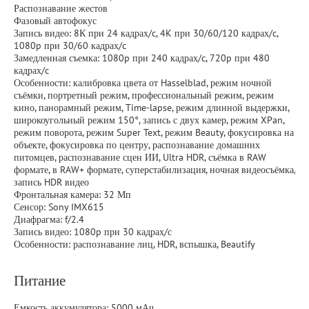
Распознавание жестов
Фазовый автофокус
Запись видео: 8К при 24 кадрах/c, 4K при 30/60/120 кадрах/c,
1080p при 30/60 кадрах/c
Замедленная съемка: 1080p при 240 кадрах/c, 720p при 480
кадрах/c
Особенности: калибровка цвета от Hasselblad, режим ночной
съёмки, портретный режим, профессиональный режим, режим
кино, панорамный режим, Time-lapse, режим длинной выдержки,
широкоугольный режим 150°, запись с двух камер, режим XPan,
режим поворота, режим Super Text, режим Beauty, фокусировка на
объекте, фокусировка по центру, распознавание домашних
питомцев, распознавание сцен ИИ, Ultra HDR, съёмка в RAW
формате, в RAW+ формате, суперстабилизация, ночная видеосъёмка,
запись HDR видео
Фронтальная камера: 32 Мп
Сенсор: Sony IMX615
Диафрагма: f/2.4
Запись видео: 1080p при 30 кадрах/с
Особенности: распознавание лиц, HDR, вспышка, Beautify
Питание
Емкость аккумулятора: 5000 мАч