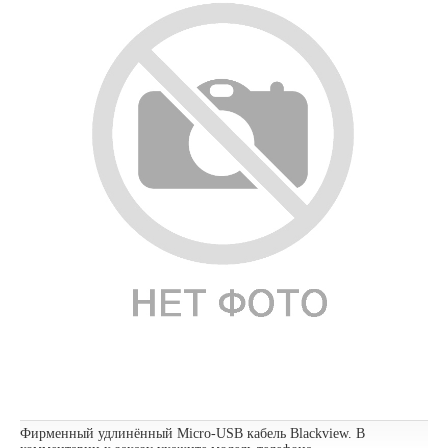
Фирменный удлинённый Micro-USB кабель Blackview. В