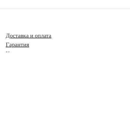
Доставка и оплата
Гарантия
Контакты
Контакты
Адрес: Москва
Email:
mail@kitsmart.ru
© 2026 Магазин защищённых смартфонов
Политика
конфиденциальности