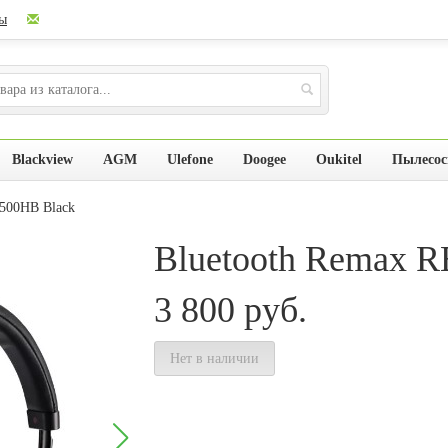
ы
Blackview
AGM
Ulefone
Doogee
Oukitel
Пылесо
-500HB Black
Bluetooth Remax 
3 800
руб.
Нет в наличии