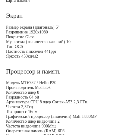
карта памяти
Экран
Размер экрана (диагональ) 5"
Разрешение 1920x1080
Покрытие Glass
Мультитач (количество касаний) 10
Тип OGS
Плотность пикселей 441ppi
Яркость 450кд/м2
Процессор и память
Модель MT6757 / Helio P20
Производитель Mediatek
Количество ядер 8
Разрядность 64 bit
Архитектура CPU 8 ядер Cortex-A53 2,3 ГГц
Частота 2,3Ггц
Техпроцесс 16нм
Графический процессор (видеочип) Mali T880MP
Количество ядер видеочипа 2
Частота видеочипа 900Мгц
Оперативная память (RAM) 6Гб