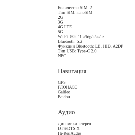
Количество SIM: 2
Тип SIM: nanoSIM
2G
3G
4G LTE
5G
Wi-Fi: 802.11 a/b/g/n/ac/ax
Bluetooth: 5.2
Функции Bluetooth: LE, HID, A2DP
Тип USB: Type-C 2.0
NFC
Навигация
GPS
ГЛОНАСС
Galileo
Beidou
Аудио
Динамики: стерео
DTS/DTS X
Hi-Res Audio