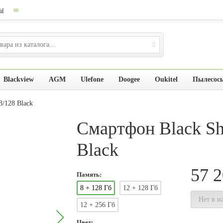
ы
Blackview
AGM
Ulefone
Doogee
Oukitel
Пылесос
8/128 Black
Смартфон Black Sh
Black
57 
Память:
8 + 128 Гб
12 + 128 Гб
Нет в н
12 + 256 Гб
Цвет: