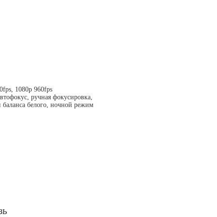
0fps, 1080p 960fps
втофокус, ручная фокусировка,
 баланса белого, ночной режим
зь