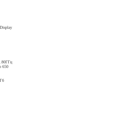
Display
1.80ГГц
o 650
 Гб